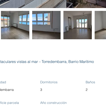
aculares vistas al mar – Torredembarra, Barrio Marítimo
idad
Dormitorios
Baños
dembarra
3
2
ficie parcela
Año construcción