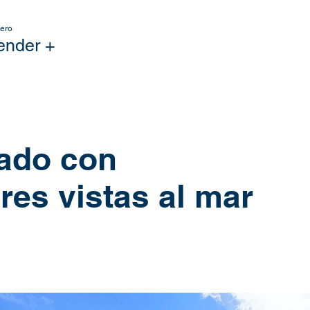
ero
ender +
mado con
res vistas al mar